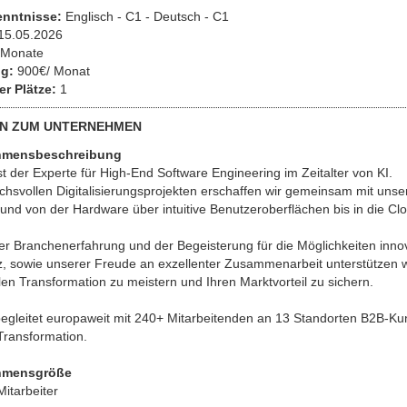
enntnisse:
Englisch - C1 - Deutsch - C1
15.05.2026
Monate
g:
900€/ Monat
er Plätze:
1
N ZUM UNTERNEHMEN
hmensbeschreibung
t der Experte für High-End Software Engineering im Zeitalter von KI.
chsvollen Digitalisierungsprojekten erschaffen wir gemeinsam mit unse
 und von der Hardware über intuitive Benutzeroberflächen bis in die Clo
er Branchenerfahrung und der Begeisterung für die Möglichkeiten innov
nz, sowie unserer Freude an exzellenter Zusammenarbeit unterstützen 
alen Transformation zu meistern und Ihren Marktvorteil zu sichern.
gleitet europaweit mit 240+ Mitarbeitenden an 13 Standorten B2B-Kun
 Transformation.
hmensgröße
itarbeiter