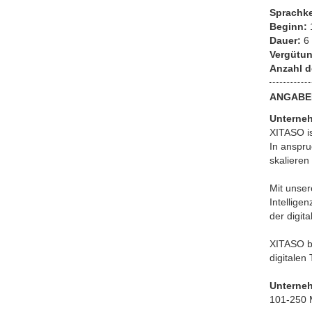
Sprachk
Beginn:
Dauer:
6 
Vergütun
Anzahl d
ANGABE
Unterne
XITASO is
In anspru
skalieren
Mit unser
Intellige
der digit
XITASO be
digitalen
Unterne
101-250 M