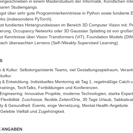
 eingeschrieben in einem Masterstudium der Informatik, Künstlichen Inte
baren Studiengangs.
ügst über sehr gute Programmierkenntnisse in Python sowie fundierte 
ks (insbesondere PyTorch).
gst fundiertes Hintergrundwissen im Bereich 3D Computer Vision mit. P
rung, Occupancy Networks oder 3D Gaussian Splatting ist von großem
tzt Kenntnisse über Vision Transformers (ViT), Foundation Models (DI
wach überwachten Lernens (Self-/Weakly-Supervised Learning).
S
& Kultur: Selbstorganisierte Teams, viel Gestaltungsspielraum, Veran
ultur.
 & Entwicklung: Individuelles Mentoring ab Tag 1, regelmäßige Catch
rainings, TechTalks, Fortbildungen und Konferenzen.
Engineering: Innovative Projekte, moderne Technologien, starke Expert
 Flexibilität: Zuschüsse, flexible Zeiten/Orte, 30 Tage Urlaub, Sabbatical
y & Gesundheit: Events, enge Vernetzung, Mental-Health-Angebote.
: Gelebte Vielfalt und Zugehörigkeit.
E ANGABEN