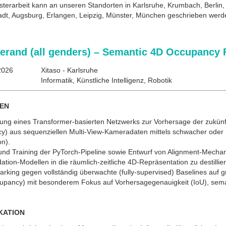
terarbeit kann an unseren Standorten in Karlsruhe, Krumbach, Berlin,
tadt, Augsburg, Erlangen, Leipzig, Münster, München geschrieben werd
erand (all genders) – Semantic 4D Occupancy 
2026
Xitaso - Karlsruhe
Informatik, Künstliche Intelligenz, Robotik
EN
lung eines Transformer-basierten Netzwerks zur Vorhersage der zukü
) aus sequenziellen Multi-View-Kameradaten mittels schwacher oder 
on).
 und Training der PyTorch-Pipeline sowie Entwurf von Alignment-Mec
tion-Modellen in die räumlich-zeitliche 4D-Repräsentation zu destillie
rking gegen vollständig überwachte (fully-supervised) Baselines auf 
ancy) mit besonderem Fokus auf Vorhersagegenauigkeit (IoU), semant
KATION