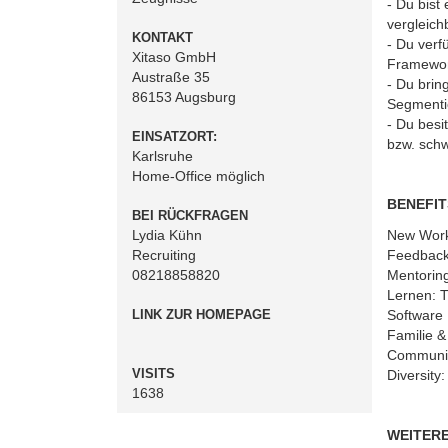
- Du bist
vergleich
KONTAKT
- Du verf
Xitaso GmbH
Framewor
Austraße 35
- Du brin
86153 Augsburg
Segmentie
- Du besi
EINSATZORT:
bzw. sch
Karlsruhe
Home-Office möglich
BENEFIT
BEI RÜCKFRAGEN
Lydia Kühn
New Work 
Recruiting
Feedbackk
08218858820
Mentoring
Lernen: T
LINK ZUR HOMEPAGE
Software 
Familie &
Communit
VISITS
Diversity
1638
WEITER