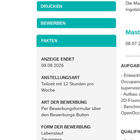
Die Mas
DRUCKEN
Ingols
Mast
FAKTEN
08.07.
ANZEIGE ENDET
08.08.2026
AUFGAB
- Entwick
ANSTELLUNGSART
Occupancy
Teilzeit mit 12 Stunden pro
supervisi
Woche
- Aufbau
2D-Founda
ART DER BEWERBUNG
- Benchma
Per Bewerbungsformular über
OpenOccup
den Bewerbungs-Button
FORM DER BEWERBUNG
QUALIFI
Lebenslauf
Zeugnisse